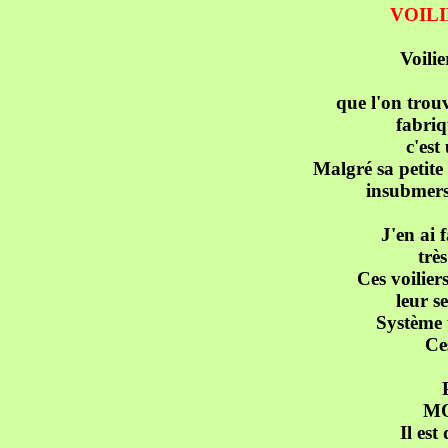
VOILI
Voilie
que l'on trou
fabriq
c'es
Malgré sa petite 
insubmersi
J'en ai 
trè
Ces voilie
leur s
Système t
Ces
MO
Il est