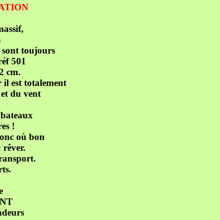
NATION
massif,
s
 sont toujours
réf 501
2 cm.
 il est totalement
 et du vent
s bateaux
es !
donc où bon
 rêver.
transport.
rts.
e
ENT
andeurs