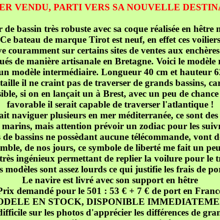
ER VENDU, PARTI VERS SA NOUVELLE DESTI
r de bassin très robuste avec sa coque réalisée en hêtre 
Ce bateau de marque Tirot est neuf, en effet ces voilier
ve couramment sur certains sites de ventes aux enchères
ués de manière artisanale en Bretagne. Voici le modèle 
t un modèle intermédiaire. Longueur 40 cm et hauteur 6
taille il ne craint pas de traverser de grands bassins, car
ble, si on en lançait un à Brest, avec un peu de chance
favorable il serait capable de traverser l'atlantique !
fait naviguer plusieurs en mer méditerranée, ce sont de
s marins, mais attention prévoir un zodiac pour les suivr
rs de bassins ne possèdant aucune télécommande, vont 
emble, de nos jours, ce symbole de liberté me fait un peu
rès ingénieux permettant de replier la voilure pour le 
 modèles sont assez lourds ce qui justifie les frais de po
Le navire est livré avec son support en hêtre
Prix demandé pour le 501 : 53 € + 7 € de port en Franc
DELE EN STOCK, DISPONIBLE IMMEDIATEM
 difficile sur les photos d'apprécier les différences de gr