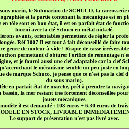
t sous marin, le Submarino de SCHUCO, la carrosserie e
thographiée et la partie contenant la mécanique est en pl
s en tôle sont en bon état, il est en parfait état de fonc
fourni avec la clé Schuco en métal nickelé.
ilerons avants, orientables permettent de régler la prof
longée. Réf 3007
Il est tout à fait déconseillé de faire t
ce genre de moteur à vide !
Risque de casse irréversible
uchon permettant d'obturer l'orifice de remontage n'e
igine, et je fourni aussi une clef adaptable car la clef S
qu'accrochant le mécanisme semble un peu juste en lon
ue de marque Schuco, je pense que ce n'est pas la clef d
du sous marin).
le en parfait état de marche, prèt à prendre la naviga
 bassin, la mer restant très fortement déconseillée pour 
jouets mécaniques.
modèle il est demandé : 108 euros + 6.30 euros de frais
ODELE EN STOCK, LIVRABLE IMMEDIATEME
Le support de présentation n'est pas livré avec.