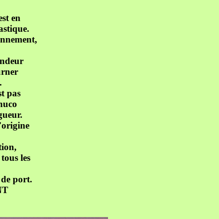
st en
astique.
tionnement,
ondeur
ourner
.
st pas
chuco
gueur.
'origine
tion,
tous les
 de port.
NT