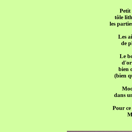
Peti
tôle li
les partie
Les a
de p
Le bo
d'or
bien 
(bien q
Modè
dans un
Pour ce 
M