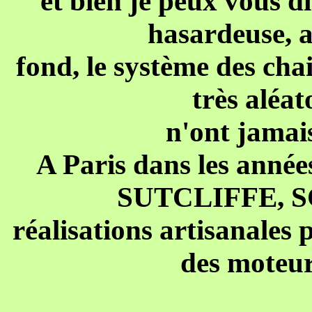
et bien je peux vous di
hasardeuse, a
fond, le système des cha
très aléat
n'ont jamais
A Paris dans les année
SUTCLIFFE, SC
réalisations artisanales
des moteur