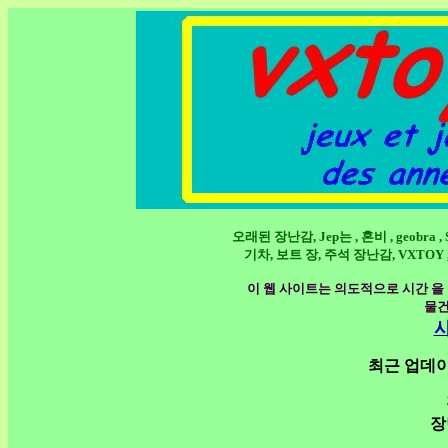
오래된 장난감, Jep는 , 혼비 , geobra , 
기차, 보트 장, 주석 장난감, VXTO
이 웹 사이트는 의도적으로 시간 을 
물건
최근 업데이트
장