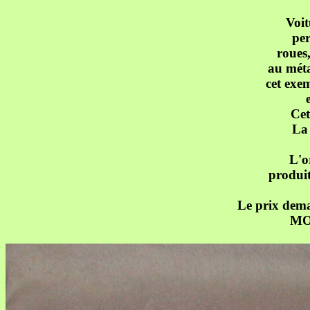
Voi
per
roues,
au méta
cet exem
Cet
La 
L'o
produit
Le prix deman
MO