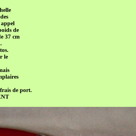
elle
 des
t appel
poids de
 de 37 cm
.
tos.
r le
mais
mplaires
frais de port.
ENT