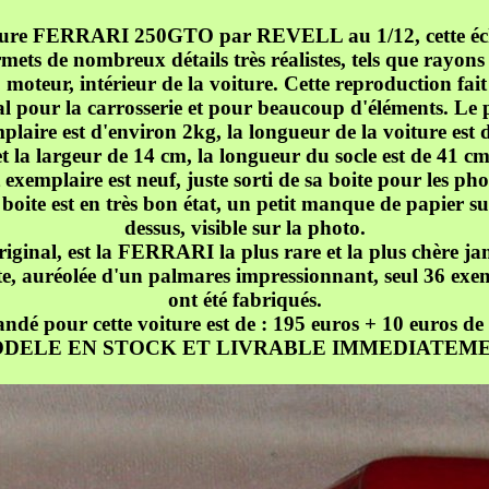
ture FERRARI 250GTO par REVELL au 1/12, cette éch
mets de nombreux détails très réalistes, tels que rayons
 moteur, intérieur de la voiture. Cette reproduction fai
l pour la carrosserie et pour beaucoup d'éléments. Le 
plaire est d'environ 2kg, la longueur de la voiture est
et la largeur de 14 cm, la longueur du socle est de 41 cm
 exemplaire est neuf, juste sorti de sa boite pour les pho
boite est en très bon état, un petit manque de papier su
dessus, visible sur la photo.
riginal, est la FERRARI la plus rare et la plus chère ja
e, auréolée d'un palmares impressionnant, seul 36 exe
ont été fabriqués.
dé pour cette voiture est de : 195 euros + 10 euros de 
DELE EN STOCK ET LIVRABLE IMMEDIATEM